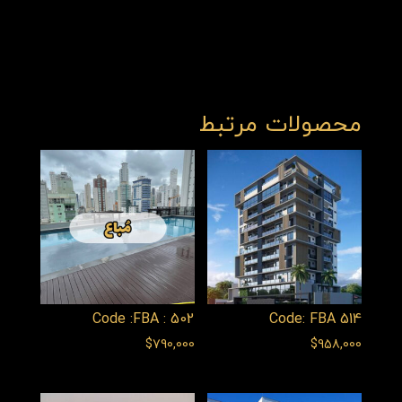
محصولات مرتبط
Code :FBA : 502
Code: FBA 514
$
790,000
$
958,000