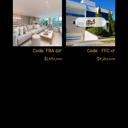
Code: FBA 512
Code : FFC:02
$
1,860,000
$
2,180,000